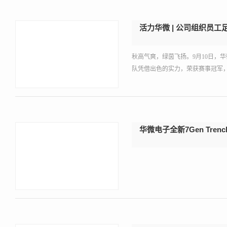
活力华微 | 公司组织员工
秋高气爽，绿茵飞扬。9月10日，
队凭借出色的实力，荣获赛事冠军
华微电子全新7Gen Trenc