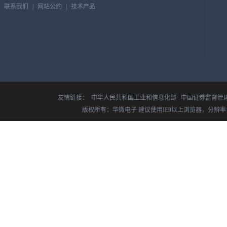
联系我们
|
网站公约
|
技术产品
友情链接：
中华人民共和国工业和信息化部
中国证券监督管
版权所有：华微电子 建议使用IE9以上浏览器，分辨率14