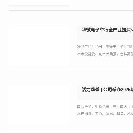
华微电子举行全产业链深
2025年10月10日，华微电子举
林市委常委、副市长曲强，吉林高
活力华微 | 公司举办20
国庆将至，中秋也来，今年国庆与中
现在团圆、丰收、感恩、和谐，承