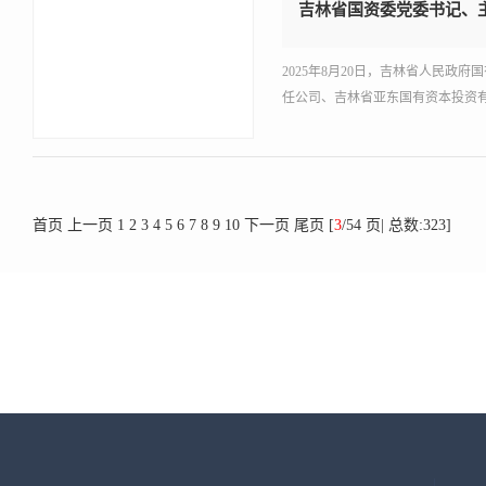
吉林省国资委党委书记、
2025年8月20日，吉林省人民
任公司、吉林省亚东国有资本投资
首页
上一页
1
2
3
4
5
6
7
8
9
10
下一页
尾页
[
3
/54 页| 总数:323]