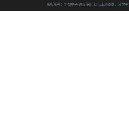
版权所有：华微电子 建议使用IE9以上浏览器，分辨率14