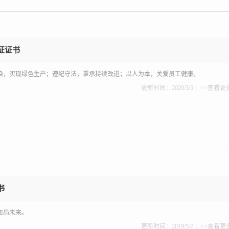
证证书
染，实现绿色生产；遵纪守法，秉承持续改进；以人为本，关爱员工健康。
更新时间：2020/3/5 |
>>查看更
书
布局未来。
更新时间：2019/5/7 |
>>查看更