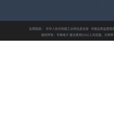
友情链接：
中华人民共和国工业和信息化部
中国证券监督管
版权所有：华微电子 建议使用IE9以上浏览器，分辨率14