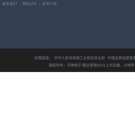
联系我们
|
网站公约
|
技术产品
友情链接：
中华人民共和国工业和信息化部
中国证券监督管
版权所有：华微电子 建议使用IE9以上浏览器，分辨率14