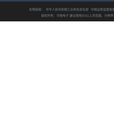
友情链接：
中华人民共和国工业和信息化部
中国证券监督管
版权所有：华微电子 建议使用IE9以上浏览器，分辨率14