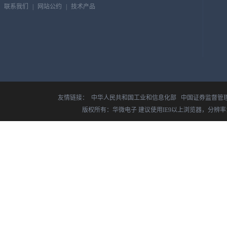
联系我们
|
网站公约
|
技术产品
友情链接：
中华人民共和国工业和信息化部
中国证券监督管
版权所有：华微电子 建议使用IE9以上浏览器，分辨率14