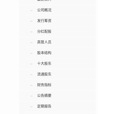
→
公司概况
→
发行筹资
→
分红配股
→
高管人员
→
股本结构
→
十大股东
→
流通股东
→
财务指标
→
公告摘要
→
定期报告