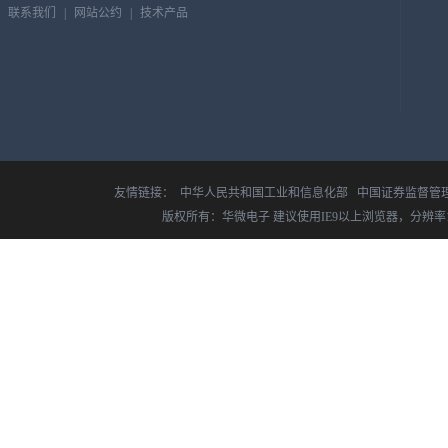
联系我们
|
网站公约
|
技术产品
友情链接：
中华人民共和国工业和信息化部
中国证券监督管
版权所有：华微电子 建议使用IE9以上浏览器，分辨率14