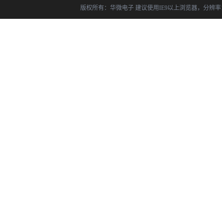
版权所有：华微电子 建议使用IE9以上浏览器，分辨率14