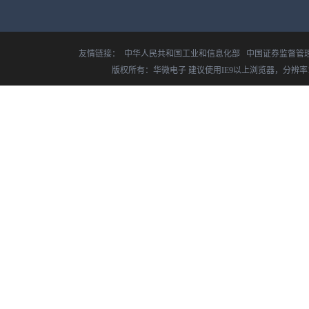
友情链接：
中华人民共和国工业和信息化部
中国证券监督管
版权所有：华微电子 建议使用IE9以上浏览器，分辨率14