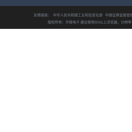
友情链接：
中华人民共和国工业和信息化部
中国证券监督管
版权所有：华微电子 建议使用IE9以上浏览器，分辨率14