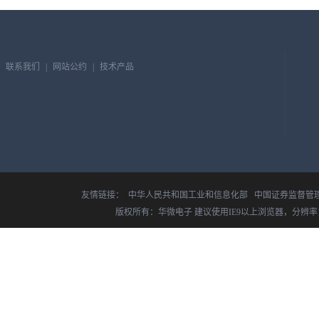
联系我们
|
网站公约
|
技术产品
友情链接：
中华人民共和国工业和信息化部
中国证券监督管
版权所有：华微电子 建议使用IE9以上浏览器，分辨率14