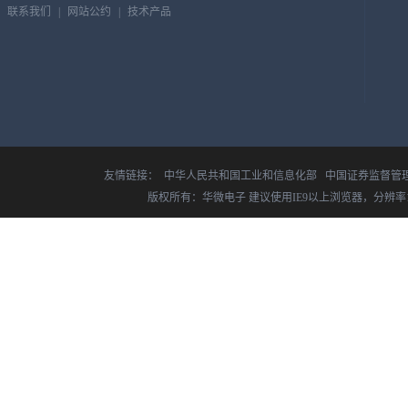
联系我们
|
网站公约
|
技术产品
友情链接：
中华人民共和国工业和信息化部
中国证券监督管
版权所有：华微电子 建议使用IE9以上浏览器，分辨率14