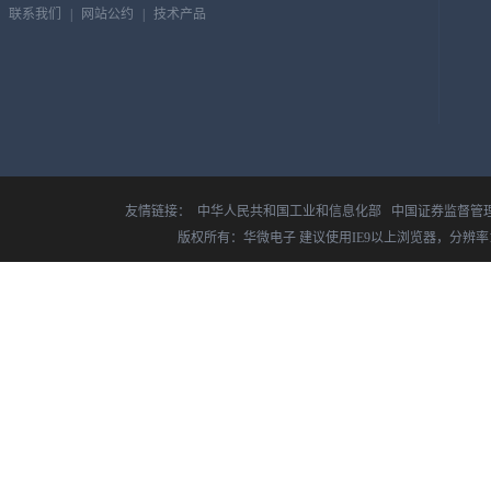
联系我们
|
网站公约
|
技术产品
友情链接：
中华人民共和国工业和信息化部
中国证券监督管
版权所有：华微电子 建议使用IE9以上浏览器，分辨率14