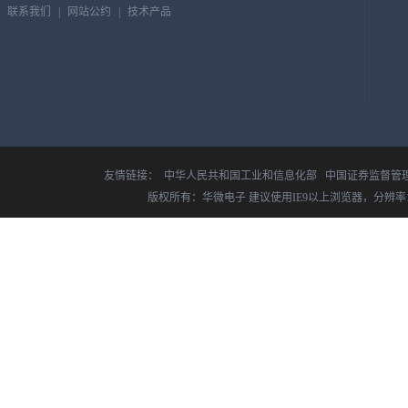
联系我们
|
网站公约
|
技术产品
友情链接：
中华人民共和国工业和信息化部
中国证券监督管
版权所有：华微电子 建议使用IE9以上浏览器，分辨率14