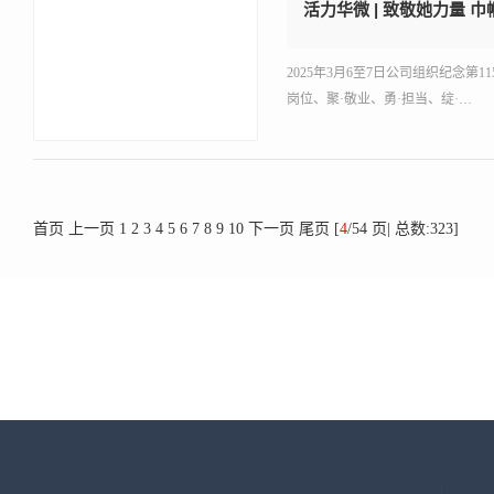
活力华微 | 致敬她力量 
2025年3月6至7日公司组织纪念第
岗位、聚·敬业、勇·担当、绽·…
首页
上一页
1
2
3
4
5
6
7
8
9
10
下一页
尾页
[
4
/54 页| 总数:323]