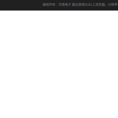
版权所有：华微电子 建议使用IE9以上浏览器，分辨率14