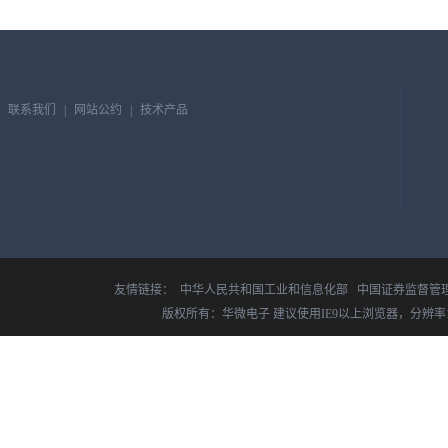
联系我们
|
网站公约
|
技术产品
友情链接：
中华人民共和国工业和信息化部
中国证券监督管
版权所有：华微电子 建议使用IE9以上浏览器，分辨率14